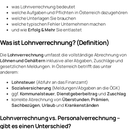
was Lohnverrechnung bedeutet
welche Aufgaben und Pflichten in Österreich dazugehören
welche Unterlagen Sie brauchen
welche typischen Fehler Unternehmen machen
und wie
Erfolg & Mehr
Sie entlastet
Was ist Lohnverrechnung? (Definition)
Die
Lohnverrechnung
umfasst die vollständige Abrechnung von
Löhnen und Gehältern
inklusive aller Abgaben, Zuschläge und
gesetzlichen Meldungen. In Österreich betrifft das unter
anderem:
Lohnsteuer
(Abfuhr an das Finanzamt)
Sozialversicherung
(Meldungen/Abgaben an die ÖGK)
ggf.
Kommunalsteuer
,
Dienstgeberbeitrag
und
Zuschlag
korrekte Abrechnung von
Überstunden
,
Prämien
,
Sachbezügen
,
Urlaub
und
Krankenständen
Lohnverrechnung vs. Personalverrechnung –
gibt es einen Unterschied?