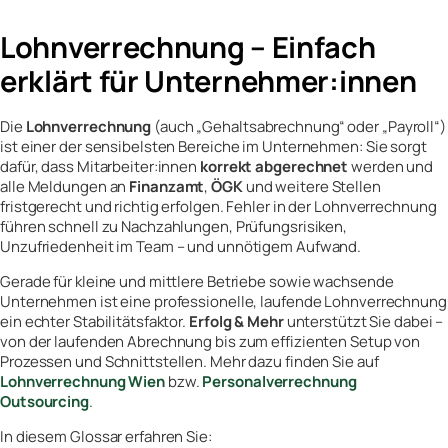
Lohnverrechnung – Einfach
erklärt für Unternehmer:innen
Die
Lohnverrechnung
(auch „Gehaltsabrechnung“ oder „Payroll“)
ist einer der sensibelsten Bereiche im Unternehmen: Sie sorgt
dafür, dass Mitarbeiter:innen
korrekt abgerechnet
werden und
alle Meldungen an
Finanzamt
,
ÖGK
und weitere Stellen
fristgerecht und richtig erfolgen. Fehler in der Lohnverrechnung
führen schnell zu Nachzahlungen, Prüfungsrisiken,
Unzufriedenheit im Team – und unnötigem Aufwand.
Gerade für kleine und mittlere Betriebe sowie wachsende
Unternehmen ist eine professionelle, laufende Lohnverrechnung
ein echter Stabilitätsfaktor.
Erfolg & Mehr
unterstützt Sie dabei –
von der laufenden Abrechnung bis zum effizienten Setup von
Prozessen und Schnittstellen. Mehr dazu finden Sie auf
Lohnverrechnung Wien
bzw.
Personalverrechnung
Outsourcing
.
In diesem Glossar erfahren Sie: