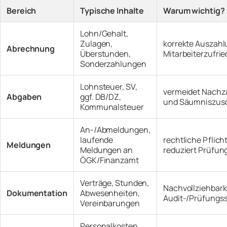
Bereich
Typische Inhalte
Warum wichtig?
Lohn/Gehalt,
Zulagen,
korrekte Auszahl
Abrechnung
Überstunden,
Mitarbeiterzufri
Sonderzahlungen
Lohnsteuer, SV,
vermeidet Nachz
Abgaben
ggf. DB/DZ,
und Säumniszus
Kommunalsteuer
An-/Abmeldungen,
laufende
rechtliche Pflicht
Meldungen
Meldungen an
reduziert Prüfung
ÖGK/Finanzamt
Verträge, Stunden,
Nachvollziehbarke
Dokumentation
Abwesenheiten,
Audit-/Prüfungss
Vereinbarungen
Personalkosten,